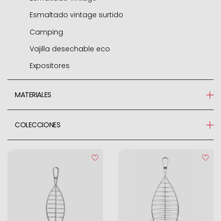
Esmaltado vintage surtido
Camping
Vajilla desechable eco
Expositores
MATERIALES
Piedra
COLECCIONES
Acero Inoxidable 18/10
Parrillas
Acero Inoxidable 18%
Plástico
Acero Galvanizado
Acero Inoxidable