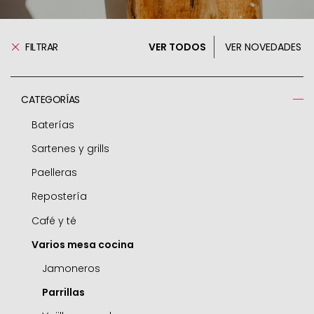
FILTRAR
VER TODOS
VER NOVEDADES
CATEGORÍAS
Baterías
Sartenes y grills
Ollas a presión
Paelleras
Respuestos ollas
Sartenes
Repostería
Cacerolas
Grills
Paelleras
Café y té
Ollas
Freidoras
Accesorios
Moldes
Varios mesa cocina
Guiseras
Woks
Air fryer / horno
Cafeteras express
Cazos
Sartenes mini
Rustideras
Cafeteras émbolo
Jamoneros
Cazuelitas
Sartenes para tortillas
Aros para emplatar
Hervidores
Parrillas