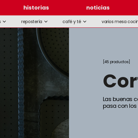
historias
noticias
s
repostería
café y té
varios mesa coci
45 productos
co
Las buenas c
pasa con los 