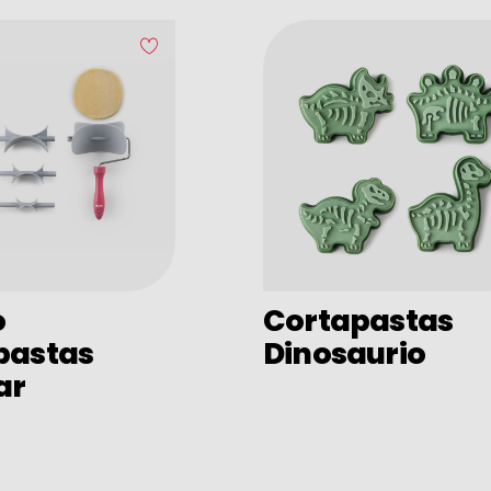
o
Cortapastas
pastas
Dinosaurio
ar