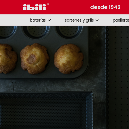
desde 1942
baterías
sartenes y grills
paellera