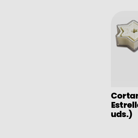
Conservación
Cuchillos y tijeras
Coladores y escurridores
Peladores y cortadores
Picadoras y pasadores
Ralladores
Pinzas
Tapas
Tablas de cortar
Corta
Termómetros
Estrell
Utensilios
uds.)
Utensilios varios
Orden y limpieza