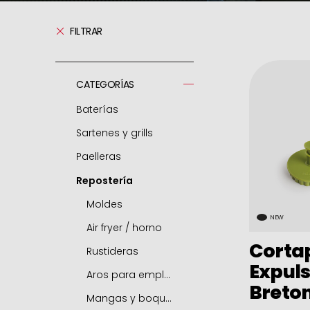
FILTRAR
CATEGORÍAS
Baterías
Sartenes y grills
Ollas a presión
Paelleras
Respuestos ollas
Sartenes
Repostería
Cacerolas
Grills
Paelleras
Ollas
Freidoras
Accesorios
Moldes
NEW
Guiseras
Woks
Air fryer / horno
Corta
Cazos
Sartenes mini
Rustideras
Expuls
Cazuelitas
Sartenes para tortillas
Aros para emplatar
Breto
Cocottes
Sartenes para crepes
Mangas y boquillas