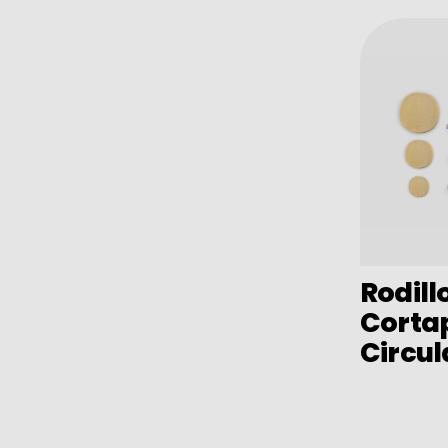
Barware
Bolsas isotermicas
Accesorios varios mesa cocina
Esmaltado vintage
Esmaltado vintage surtido
Camping
Vajilla desechable eco
Expositores
Rodill
Corta
Circul