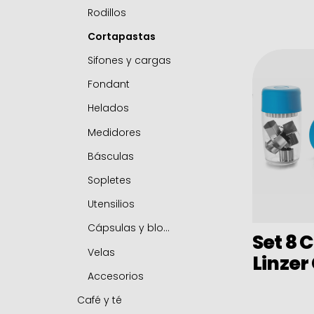
Freidoras
Sartenes para pescado
Rodillos
Hervidores
Sartén tamagoyaki
Cortapastas
Cacerola horno
Sartén para castañas
Sifones y cargas
Sets
Platos de hierro fundido y soportes
Fondant
Adaptadores de inducción
Accesorios
Helados
Accesorios
Medidores
Básculas
Sopletes
Utensilios
Cápsulas y blondas
Set 8 
Velas
Linzer
Accesorios
Café y té