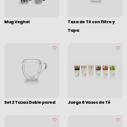
Ralladores
Pinzas
Mug Veghel
Taza de Té con Filtro y
Tapas
Tapa
Tablas de cortar
Termómetros
Utensilios
Utensilios varios
Orden y limpieza
Barware
Bolsas isotermicas
Set 2 Tazas Doble pared
Juego 6 Vasos de Té
Accesorios varios mesa cocina
Esmaltado vintage
Esmaltado vintage surtido