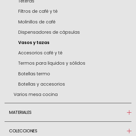
Cocottes
Sartenes para crepes
Mangas y boquillas
Teteras
Freidoras
Sartenes para pescado
Rodillos
Filtros de café y té
Hervidores
Sartén tamagoyaki
Cortapastas
Molinillos de café
Cacerola horno
Sartén para castañas
Sifones y cargas
Dispensadores de cápsulas
Sets
Platos de hierro fundido y soportes
Fondant
Vasos y tazas
Adaptadores de inducción
Accesorios
Helados
Accesorios café y té
Accesorios
Medidores
Termos para liquidos y sólidos
Básculas
Botellas termo
Sopletes
Botellas y accesorios
Varios mesa cocina
Utensilios
Cápsulas y blondas
Jamoneros
MATERIALES
Velas
Parrillas
Vidrio
Accesorios
Vajillas porcelana
COLECCIONES
Silicona
Cocina saludable