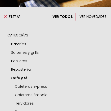
FILTRAR
VER TODOS
VER NOVEDADES
CATEGORÍAS
Baterías
Sartenes y grills
Ollas a presión
Paelleras
Respuestos ollas
Sartenes
Repostería
Cacerolas
Grills
Paelleras
Café y té
Ollas
Freidoras
Accesorios
Moldes
Guiseras
Woks
Air fryer / horno
Cafeteras express
Cazos
Sartenes mini
Rustideras
Cafeteras émbolo
Cazuelitas
Sartenes para tortillas
Aros para emplatar
Hervidores