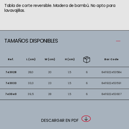
Tabla de corte reversible. Madera de bambú. No apto para
lavavajillas.
TAMAÑOS DISPONIBLES
Ref.
L (cm)
W (cm)
H (cm)
Bar Code
743028
28,0
20
1,5
6
8411922453584
743033
33,0
23
1,5
6
8411922453591
743040
39,5
28
1,5
6
8411922453607
DESCARGAR EN PDF