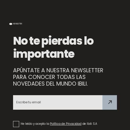
NEWSLETTER
No te pierdas lo
importante
APÚNTATE A NUESTRA NEWSLETTER
Tabla para Corte de Fibra de Madera
PARA CONOCER TODAS LAS
NOVEDADES DEL MUNDO IBILI.
NEW
Espátula para Wok XL
He leído y acepto la
Política de Privacidad
de Ibili S.A