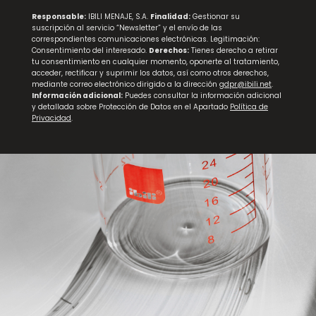
Responsable:
IBILI MENAJE, S.A.
Finalidad:
Gestionar su
suscripción al servicio “Newsletter” y el envío de las
correspondientes comunicaciones electrónicas. Legitimación:
Consentimiento del interesado.
Derechos:
Tienes derecho a retirar
tu consentimiento en cualquier momento, oponerte al tratamiento,
acceder, rectificar y suprimir los datos, así como otros derechos,
mediante correo electrónico dirigido a la dirección
gdpr@ibili.net
.
Información adicional:
Puedes consultar la información adicional
y detallada sobre Protección de Datos en el Apartado
Política de
Privacidad
.
NEW
Tabla para Pan de Madera Smart
NEW
Mortero Tradicional