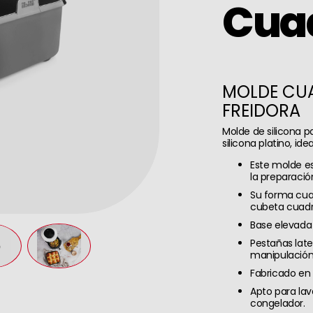
Cua
MOLDE CU
FREIDORA
Molde de silicona p
silicona platino, id
Este molde es 
la preparació
Su forma cuad
cubeta cuadr
Base elevada p
Pestañas later
manipulación
Fabricado en 1
Apto para lav
congelador.