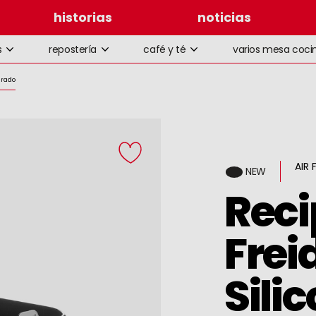
historias
noticias
s
repostería
café y té
varios mesa coci
drado
AIR
NEW
Reci
Frei
Sili