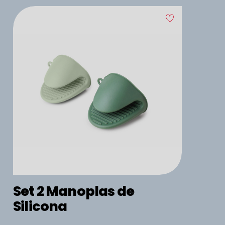
Set 2 Manoplas de
Silicona