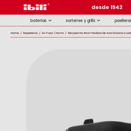
desde 1942
baterías
sartenes y grills
paellera
Home
/
Repostería
/
Air Fryer / Horno
/
Recipiente Para Freidora De Aire Silicona Cua