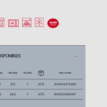
SPONIBLES
m)
W (cm)
H (cm)
Bar Code
5
21,5
7
4/16
8411922476385
5
24,5
7
4/16
8411922486087