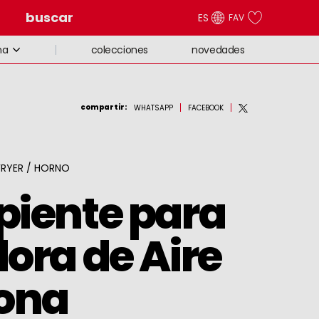
buscar
ES
FAV
colecciones
novedades
na
compartir
:
WHATSAPP
FACEBOOK
 FRYER / HORNO
piente para
dora de Aire
cona