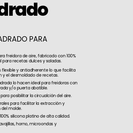
drado
ADRADO PARA
ara freidora de aire, fabricado con 100%
eal para recetas dulces y saladas.
flexible y antiadherente lo que facilita
n y el desmoldado de recetas.
rada lo hacen ideal para freidoras con
ada y/o puerta abatible.
ara posibilitar la circualción del aire.
ales para facilitar la extracción y
 del molde.
00% silicona platino de alta calidad.
avajillas, horno, microondas y