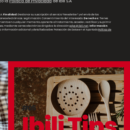
to la
Política de Privacidad
de Ibili S.A
.A.
Finalidad:
Gestionar su suscripción al servicio “Newsletter” y el envío de las
nes electrónicas. Legitimación: Consentimiento del interesado.
Derechos:
Tienes
miento en cualquier momento, oponerte al tratamiento, acceder, rectificar y suprimir
hos, mediante correo electrónico dirigido a la dirección
gdpr@ibili.net
.
Información
a información adicional y detallada sobre Protección de Datos en el Apartado
Política de
#05
Ibili Tips