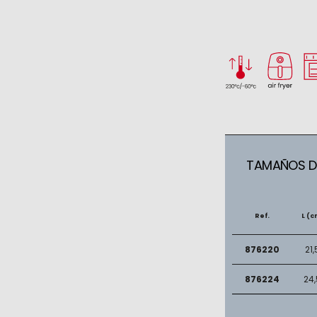
TAMAÑOS DI
Ref.
L (c
876220
21,
876224
24,