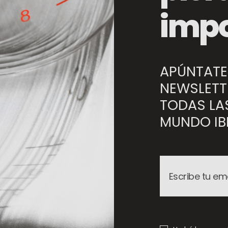
Cestillo Redondo para Air Fryer
impo
APÚNTATE
NEWSLETT
TODAS LA
MUNDO IBI